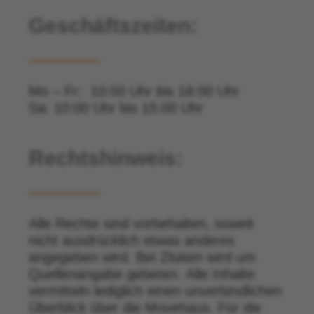
Geschäftszeiten:
Mo – Fr: 10:00 Uhr bis 18:00 Uhr
Sa: 10:00 Uhr bis 15:00 Uhr
Rechtshinweis:
Alle Rechte sind vorbehalten, soweit
nicht ausdrücklich etwas anderes
angegeben wird. Bei Zitaten wird um
Quellenangabe gebeten. Alle Inhalte
vermitteln lediglich einen unverbindlichen
Überblick über die Movehaus. Für die