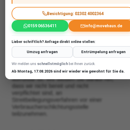
Verbraucherstreitbeilegu
Besichtigung: 02302 4002364
ngsgesetz:
0159 06536411
info@movehaus.de
Lieber schriftlich? Anfrage direkt online stellen:
Die Europäische Kommission stellt eine
Plattform für die außergerichtliche
Umzug anfragen
Entrümpelung anfragen
Online-Streitbeilegung (OS-Plattform)
Wir melden uns
schnellstmöglich
bei Ihnen zurück.
bereit, die unter
www.ec.europa.eu/consumers/odr
Ab Montag, 17.08.2026 sind wir wieder wie gewohnt für Sie da.
aufrufbar ist. Wir weisen Sie darauf hin,
dass wir nicht bereit und nicht
verpflichtet sind, an
Streitbeilegungsverfahren vor einer
Verbraucherschlichtungsstelle
teilzunehmen.