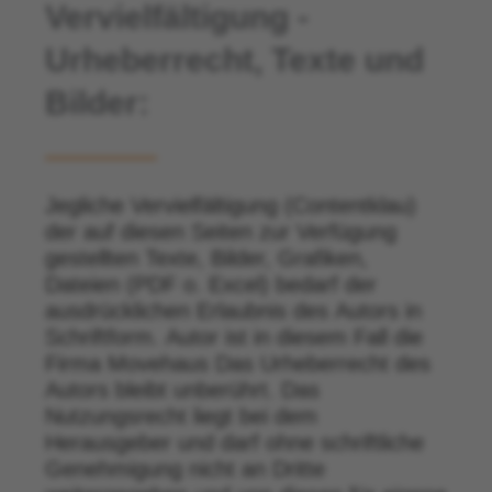
Vervielfältigung -
Urheberrecht, Texte und
Bilder:
Jegliche Vervielfältigung (Contentklau)
der auf diesen Seiten zur Verfügung
gestellten Texte, Bilder, Grafiken,
Dateien (PDF o. Excel) bedarf der
ausdrücklichen Erlaubnis des Autors in
Schriftform. Autor ist in diesem Fall die
Firma Movehaus Das Urheberrecht des
Autors bleibt unberührt. Das
Nutzungsrecht liegt bei dem
Herausgeber und darf ohne schriftliche
Genehmigung nicht an Dritte