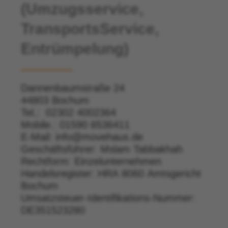
(Umzugsservice,
TransportsService,
Entrümpelung)
Dannenbaumstraße 24
44803 Bochum
Tel.: 02302 4002364
Mobile.: 01590 6536411
E-Mail: info@movehaus.de
Geschäftsführer: Mslam Tabbakhah
Rechtform: Einzelunternehmen
Handelsregister:
HRA 8060 Amtsgericht
Bochum
Umsatzsteuer-Identifikations-Nummer:
DE351523280