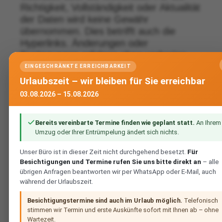
Richtigkeit, Vollständigkeit oder Aktualität
der Daten wird keine Gewähr
übernommen. Dies betrifft auch die
Hyperlinks. Änderungen oder
Ergänzungen erfolgen ohne vorherige
Ankündigung.
EINGESCHRÄNKTE ERREICHBARKEIT
Urlaubszeit – wir bleiben für Sie erreichbar
03.08.2026 – 15.08.2026
Haftung für Inhalte:
Bereits vereinbarte Termine finden wie geplant statt.
An Ihrem
Umzug oder Ihrer Entrümpelung ändert sich nichts.
Die Inhalte unserer Seiten wurden mit
Unser Büro ist in dieser Zeit nicht durchgehend besetzt.
Für
größter Sorgfalt erstellt. Für die
Besichtigungen und Termine rufen Sie uns bitte direkt an
– alle
Richtigkeit, Vollständigkeit und Aktualität
übrigen Anfragen beantworten wir per WhatsApp oder E-Mail, auch
während der Urlaubszeit.
der Inhalte können wir jedoch keine
Gewähr übernehmen.
Besichtigungstermine sind auch im Urlaub möglich.
Telefonisch
stimmen wir Termin und erste Auskünfte sofort mit Ihnen ab – ohne
Wartezeit.