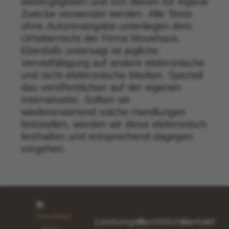
weitergegeben und von diesen für eigene
Zwecke verwendet werden. Alle Texte
ohne Autorenangabe unterliegen dem
Urheberrecht der Firma Movehaus.
Ebenfalls untersagt ist jegliche
Vervielfältigung auf andere elektronische
und nicht-elektronische Medien. Speziell
das veröffentlichen auf der eigenen
Internetseite. Sollten wir
wiedererwartend solche Handlungen
feststellen, werden wir diese elektronisch
festhalten und entsprechend dagegen
vorgehen.
Leistungen
Rechtliches
Kontakt