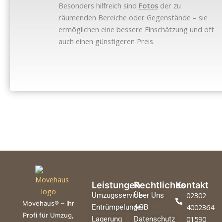
Besonders hilfreich sind
Fotos
der zu
räumenden Bereiche oder Gegenstände – sie
ermöglichen eine bessere Einschätzung und oft
auch einen günstigeren Preis.
Leistungen
Rechtliches
Kontakt
02302
Umzugsservice
Über Uns
Movehaus® – Ihr
4002364
Entrümpelungen
AGB
Profi für Umzug,
01590
Lagerung
Datenschutz