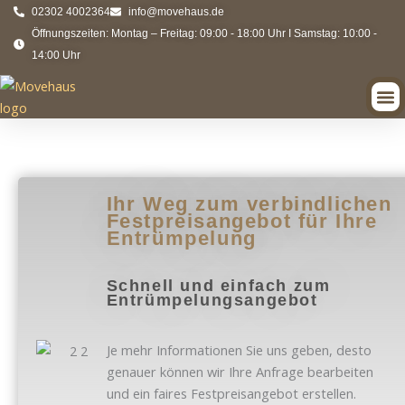
Zum
02302 4002364
info@movehaus.de
Inhalt
Öffnungszeiten: Montag – Freitag: 09:00 - 18:00 Uhr I Samstag: 10:00 -
springen
14:00 Uhr
Ihr Weg zum verbindlichen
Festpreisangebot für Ihre
Entrümpelung
Schnell und einfach zum
Entrümpelungsangebot
Je mehr Informationen Sie uns geben, desto
genauer können wir Ihre Anfrage bearbeiten
und ein faires Festpreisangebot erstellen.